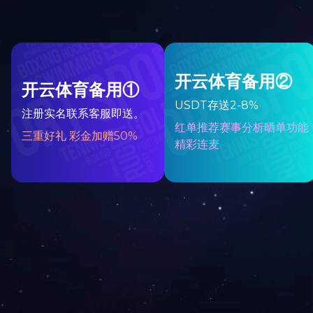
上一篇：
含油污水处理设备