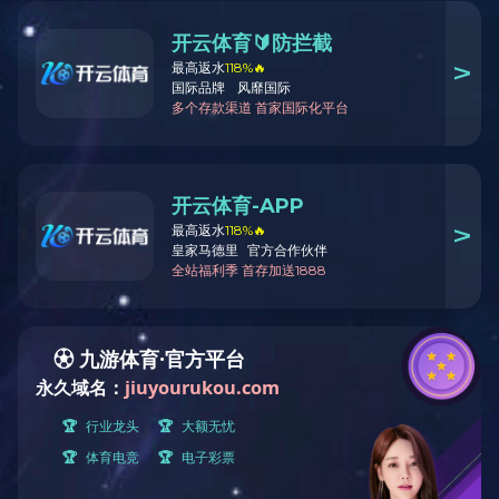
流，版权归原作者所有，并不代表我站观点。本站将不承担任何法
律责任，如果有侵犯到您的权利，请及时九游jiuyou（中国）删除。
在
年“关爱成长，一路童行”爱心图书
2025
捐赠活动中，九游官方网站积极参与，以实
际行动支持公益事业，被洛阳市涧西区慈善
联合会评为爱心企业。