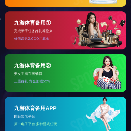
行，在专注于自身业务发展的同时，始终关
注社会公益事业，积极参与各类慈善活动，
用实际行动传递温暖与爱心。此次获评爱心
企业，是对公司公益善举的充分肯定。