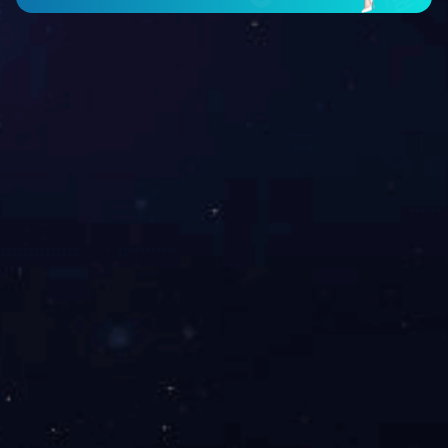
未来，九游官方网站将继续秉持爱心与责
任，积极投身公益事业，为社会的和谐发展
贡献更多力量，让爱心的种子在更多地方生
根发芽。
上一篇：
永洁环保荣获中国发明协会2025年度“发明创业奖·成果奖”
下一篇：
员工离职声明
版权所有：九游官方网站
全国客服电话：138-3793-1178 136-8386-0539 座机：0379-
65616861
E-mail：yongjiehb@163.com
地 址：洛阳市洛龙区安乐镇郑村工业园
备案号：
豫ICP备20006601号-1
豫公网安备 41031102000445号
XML地