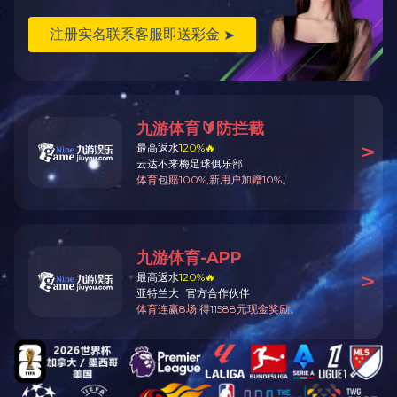
上一篇：
没有了
下一篇：
诚信企业家
版权所有：九游官方网站
全国客服电话：138-3793-1178 136-8386-0539 座机：0379-
65616861
E-mail：yongjiehb@163.com
地 址：洛阳市洛龙区安乐镇郑村工业园
备案号：
豫ICP备20006601号-1
豫公网安备 41031102000445号
XML地
图
|
|
|
milan米兰官网_米兰(中国)
多宝登录平台
九游体育网页版登录入口